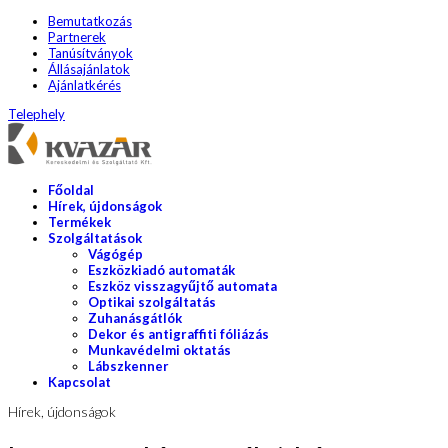
Bemutatkozás
Partnerek
Tanúsítványok
Állásajánlatok
Ajánlatkérés
Telephely
Főoldal
Hírek, újdonságok
Termékek
Szolgáltatások
Vágógép
Eszközkiadó automaták
Eszköz visszagyűjtő automata
Optikai szolgáltatás
Zuhanásgátlók
Dekor és antigraffiti fóliázás
Munkavédelmi oktatás
Lábszkenner
Kapcsolat
Hírek, újdonságok