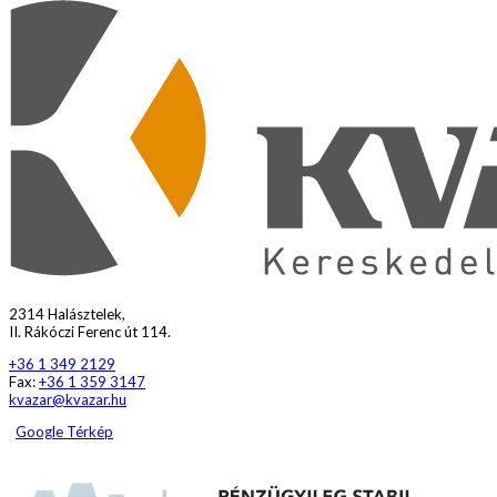
2314 Halásztelek,
II. Rákóczi Ferenc út 114.
+36 1 349 2129
Fax:
+36 1 359 3147
kvazar@kvazar.hu
Google Térkép