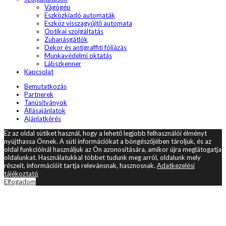
Vágógép
Eszközkiadó automaták
Eszköz visszagyűjtő automata
Optikai szolgáltatás
Zuhanásgátlók
Dekor és antigraffiti fóliázás
Munkavédelmi oktatás
Lábszkenner
Kapcsolat
Bemutatkozás
Partnerek
Tanúsítványok
Állásajánlatok
Ajánlatkérés
Ez az oldal sütiket használ, hogy a lehető legjobb felhasználói élményt
nyújthassa Önnek. A süti információkat a böngészőjében tároljuk, és az
oldal funkcióinál használjuk az Ön azonosítására, amikor újra meglátogatja
oldalunkat. Használatukkal többet tudunk meg arról, oldalunk mely
részeit, információit tartja relevánsnak, hasznosnak.
Adatkezelési
tájékoztató
Elfogadom