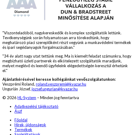
"Viszonteladóból, nagykereskedők és komplex szolgáltatók lettünk.
Tevékenységünk során folyamatosan arra törekedtünk, hogy
meghatározó piaci szereplőként részt vegyünk a munkavédelmi termékek
és ipari segédanyagok forgalmazásában."
"34 év alatt nagy utat tettünk meg. Ma is kiemelt feladat számunkra, hogy
megbízható üzleti partnerek és elkötelezett szolgáltatók maradjunk,
melyet meglévő és leendő ügyfeleink elégedettségén keresztül érhetünk
el."
Ajánlatkérésével keresse kollégáinkat vevőszolgálatunkon:
Veszprémi Roland,
roland.veszpremi@kvazar.hu
Ungurián József,
jozsef.ungurian@kvazar.hu
© 2026
HL-System
– Minden jog fenntartva
Adatkezelési tájékoztató
Ászf
Főoldal
Hírek, újdonságok
Termékek
Szolgáltatások